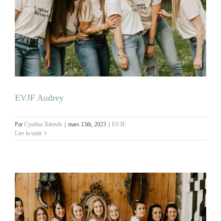
EVJF Audrey
Par
Cynthia Tolende
|
mars 13th, 2023
|
EVJF
Lire la suite