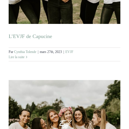
MARIAGES
NOS ACTIVITES
L’EVJF de Capucine
CONTACT
Par
Cynthia Tolende
|
mars 27th, 2023
|
EVJF
Lire la suite
CGV