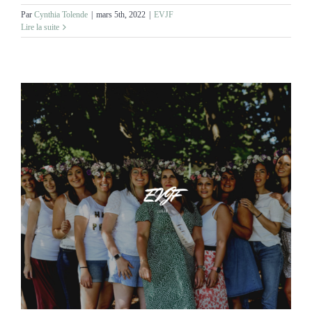
Par
Cynthia Tolende
|
mars 5th, 2022
|
EVJF
Lire la suite