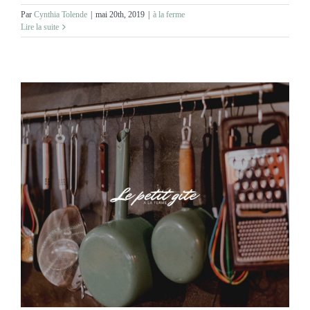
Par
Cynthia Tolende
|
mai 20th, 2019
|
à la ferme
Lire la suite