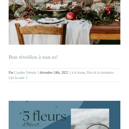
Bon réveillon à tout.es!
Par
Cynthia Tolende
|
décembre 24th, 2022
|
à la ferme
,
Mot de la fondatrice
Lire la suite