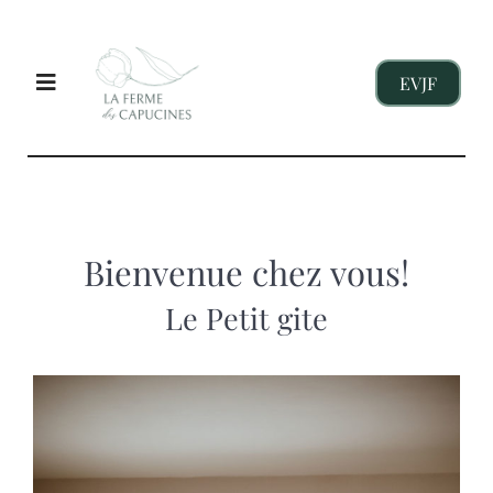
Passer
au
contenu
EVJF
Toggle
Navigation
EVJF
ENTREPRISES
Bienvenue chez vous!
Le Petit gite
ENFANTS
NOS GITES