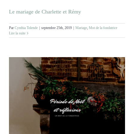
Le mariage de Charlette et Rémy
Par
Cynthia Tolende
|
septembre 25th, 2019
|
Mariage
,
Mot de la fondatrice
Lire la suite