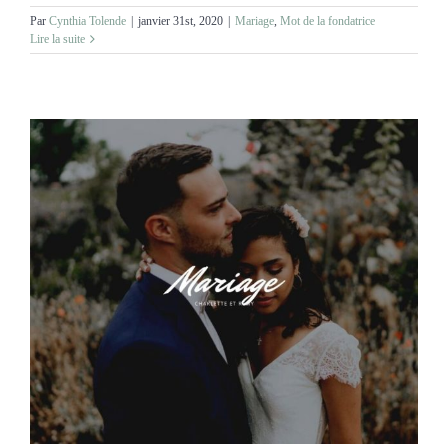
Par
Cynthia Tolende
|
janvier 31st, 2020
|
Mariage
,
Mot de la fondatrice
Lire la suite