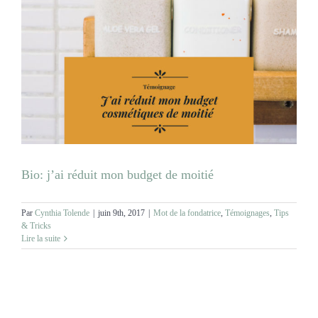
Bio: j’ai réduit mon budget de moitié
Par
Cynthia Tolende
|
juin 9th, 2017
|
Mot de la fondatrice
,
Témoignages
,
Tips
& Tricks
Lire la suite