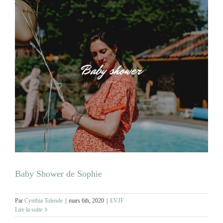
Baby Shower de Sophie
Par
Cynthia Tolende
|
mars 6th, 2020
|
EVJF
Lire la suite