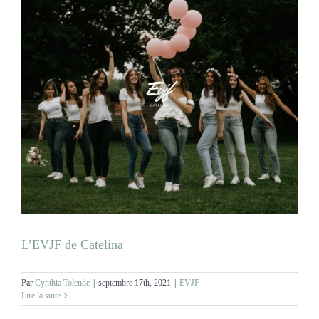
L’EVJF de Catelina
Par
Cynthia Tolende
|
septembre 17th, 2021
|
EVJF
Lire la suite