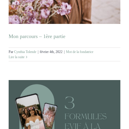
MARIAGES
NOS ACTIVITES
Mon parcours – 1ère partie
CONTACT
Par
Cynthia Tolende
|
février 4th, 2022
|
Mot de la fondatrice
Lire la suite
CGV