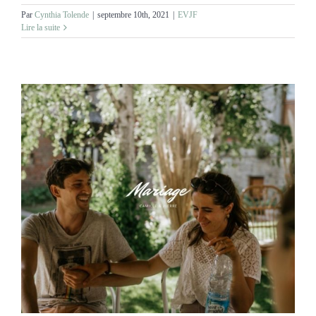
Par
Cynthia Tolende
|
septembre 10th, 2021
|
EVJF
Lire la suite