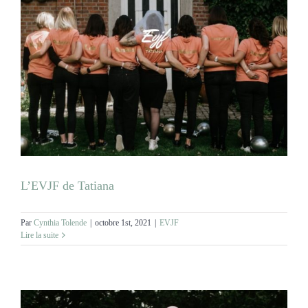
L’EVJF de Tatiana
Par
Cynthia Tolende
|
octobre 1st, 2021
|
EVJF
Lire la suite