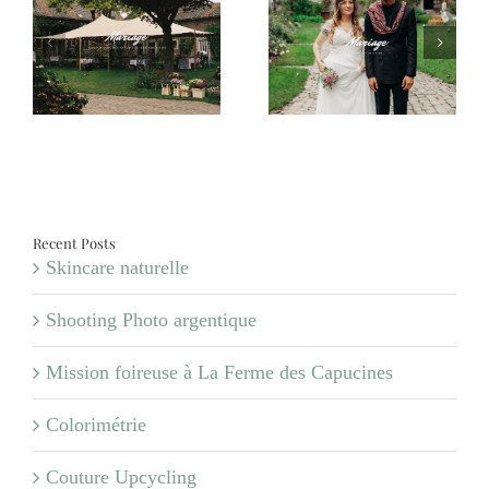
:
Mariage – Margaux et
Mariage – Carole et
Jonas
Valentin
a
es
Recent Posts
Skincare naturelle
Shooting Photo argentique
Mission foireuse à La Ferme des Capucines
Colorimétrie
Couture Upcycling