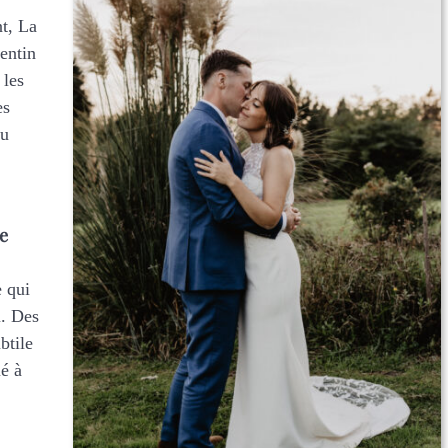
t, La
entin
 les
es
çu
e
e qui
u. Des
btile
é à