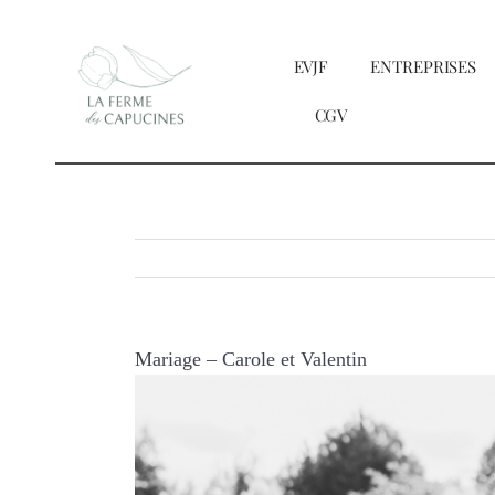
Passer
au
EVJF
ENTREPRISES
contenu
CGV
Mariage – Carole et Valentin
Voir
l'image
agrandie