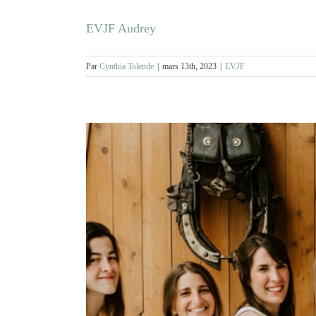
EVJF Audrey
Par
Cynthia Tolende
|
mars 13th, 2023
|
EVJF