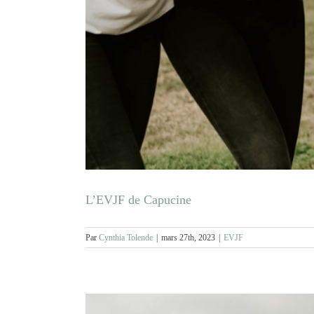
L’EVJF de Capucine
Par
Cynthia Tolende
|
mars 27th, 2023
|
EVJF