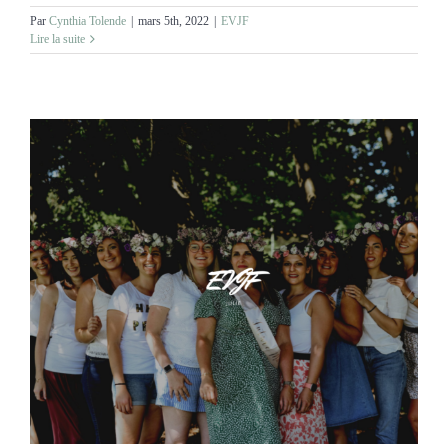
Par
Cynthia Tolende
|
mars 5th, 2022
|
EVJF
Lire la suite