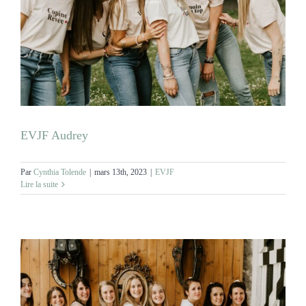
EVJF Audrey
Par
Cynthia Tolende
|
mars 13th, 2023
|
EVJF
Lire la suite