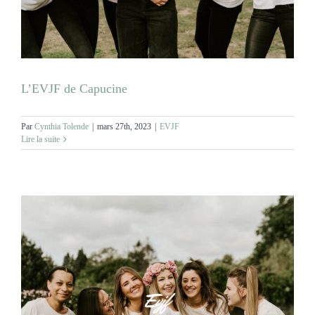
MARIAGES
NOS ACTIVITES
L’EVJF de Capucine
CONTACT
Par
Cynthia Tolende
|
mars 27th, 2023
|
EVJF
Lire la suite
CGV