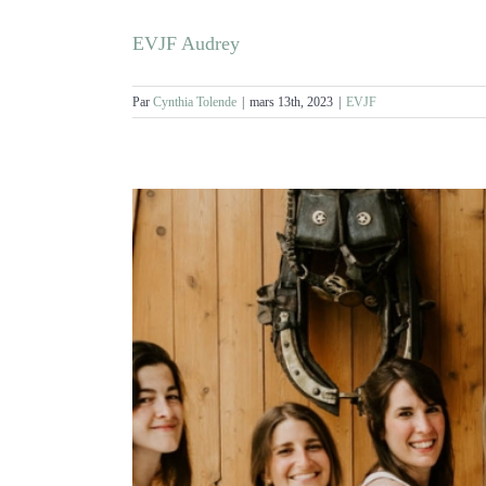
EVJF Audrey
Par
Cynthia Tolende
|
mars 13th, 2023
|
EVJF