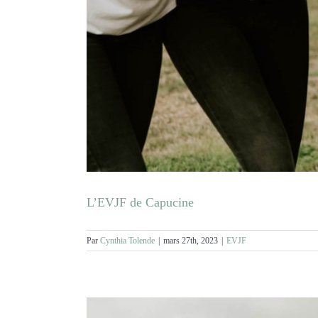
L’EVJF de Capucine
Par
Cynthia Tolende
|
mars 27th, 2023
|
EVJF