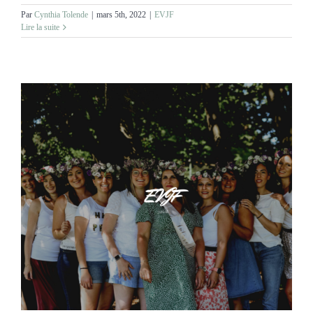
Par
Cynthia Tolende
|
mars 5th, 2022
|
EVJF
Lire la suite