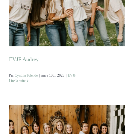
EVJF Audrey
Par
Cynthia Tolende
|
mars 13th, 2023
|
EVJF
Lire la suite