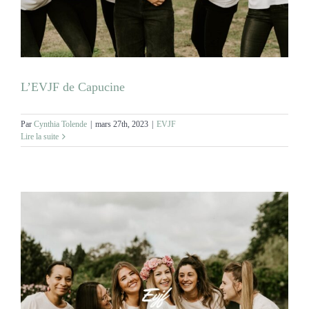
MARIAGES
NOS ACTIVITES
L’EVJF de Capucine
CONTACT
Par
Cynthia Tolende
|
mars 27th, 2023
|
EVJF
Lire la suite
CGV