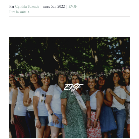
Par
Cynthia Tolende
|
mars 5th, 2022
|
EVJF
Lire la suite