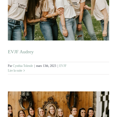
EVJF Audrey
Par
Cynthia Tolende
|
mars 13th, 2023
|
EVJF
Lire la suite