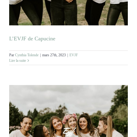
MARIAGES
NOS ACTIVITES
L’EVJF de Capucine
CONTACT
Par
Cynthia Tolende
|
mars 27th, 2023
|
EVJF
Lire la suite
CGV