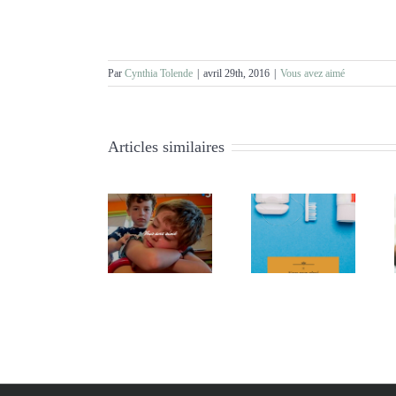
Par
Cynthia Tolende
|
avril 29th, 2016
|
Vous avez aimé
Articles similaires
Vous avez
Vous avez
Vous avez
aimé #38
aimé #37
aimé #36