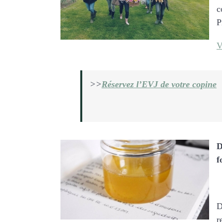
c
P
V
>>
Réservez l’EVJ de votre copine
D
f
D
r