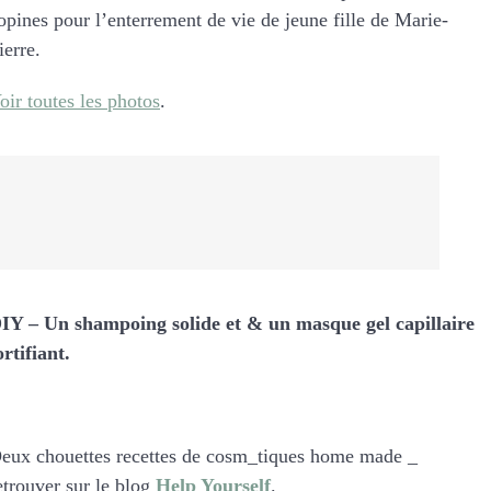
opines pour l’enterrement de vie de jeune fille de Marie-
ierre.
oir toutes les photos
.
IY – Un shampoing solide et & un masque gel capillaire
ortifiant.
eux chouettes recettes de cosm_tiques home made _
etrouver sur le blog
Help Yourself
.