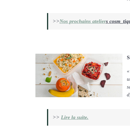
>>
Nos prochains atelier
s cosm_tiq
S
«
u
s
d
>>
Lire la suite.