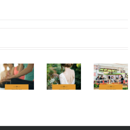
Vous avez
Vous avez
Vous ave
aimé #35
aimé #33
aimé #3