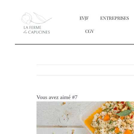
Passer
au
EVJF
ENTREPRISES
contenu
CGV
Vous avez aimé #7
Voir
l'image
agrandie