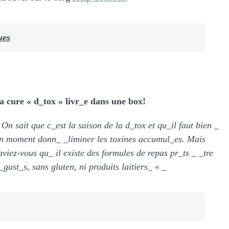
ues
a cure « d_tox » livr_e dans une box!
 On sait que c_est la saison de la d_tox et qu_il faut bien _
n moment donn_ _liminer les toxines accumul_es. Mais
aviez-vous qu_ il existe des formules de repas pr_ts _ _tre
_gust_s, sans gluten, ni produits laitiers_ « _