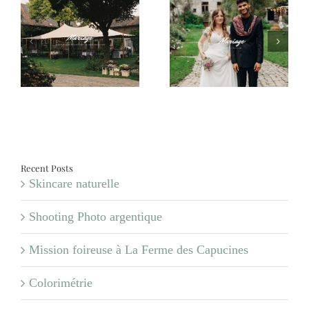
:
Mariage – Margaux et
Mariage – Carole et
Jonas
Valentin
a
es
Recent Posts
Skincare naturelle
Shooting Photo argentique
Mission foireuse à La Ferme des Capucines
Colorimétrie