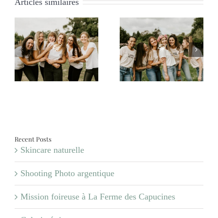
Articles similaires
e
EVJF Audrey
EVJF Amélie
Recent Posts
Skincare naturelle
Shooting Photo argentique
Mission foireuse à La Ferme des Capucines