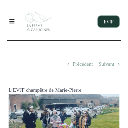
Passer
au
contenu
EVJF
Toggle
Navigation
EVJF
Précédent
Suivant
ENTREPRISES
ENFANTS
L’EVJF champêtre de Marie-Pierre
Voir
l'image
NOS GITES
agrandie