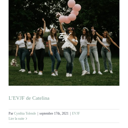
L’EVJF de Catelina
Par
Cynthia Tolende
|
septembre 17th, 2021
|
EVJF
Lire la suite