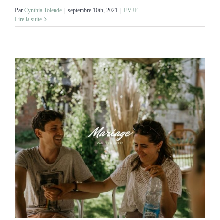
Par
Cynthia Tolende
|
septembre 10th, 2021
|
EVJF
Lire la suite