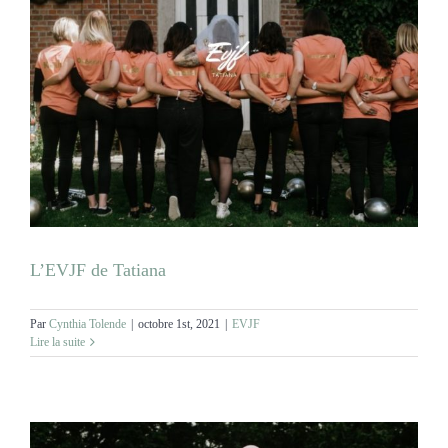
L’EVJF de Tatiana
Par
Cynthia Tolende
|
octobre 1st, 2021
|
EVJF
Lire la suite