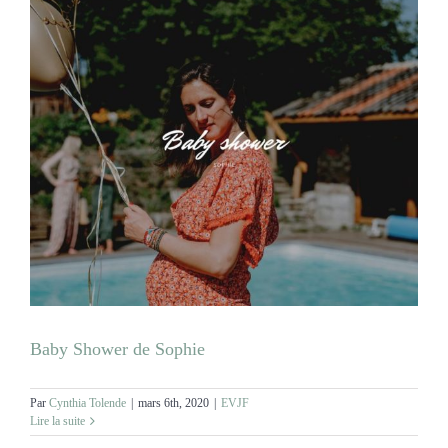
Baby Shower de Sophie
Par
Cynthia Tolende
|
mars 6th, 2020
|
EVJF
Lire la suite