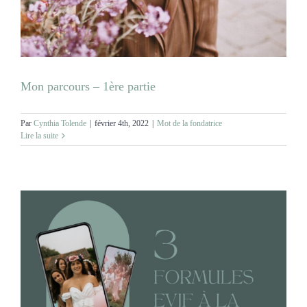
MARIAGES
NOS ACTIVITES
Mon parcours – 1ère partie
CONTACT
Par
Cynthia Tolende
|
février 4th, 2022
|
Mot de la fondatrice
Lire la suite
CGV