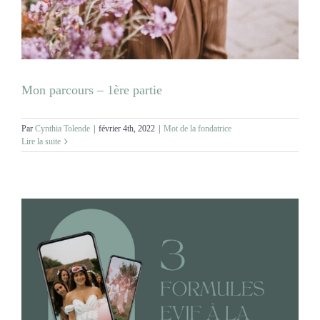
MARIAGES
NOS ACTIVITES
Mon parcours – 1ère partie
CONTACT
Par
Cynthia Tolende
|
février 4th, 2022
|
Mot de la fondatrice
Lire la suite
CGV