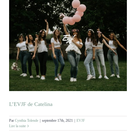
L’EVJF de Catelina
Par
Cynthia Tolende
|
septembre 17th, 2021
|
EVJF
Lire la suite