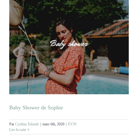
Baby Shower de Sophie
Par
Cynthia Tolende
|
mars 6th, 2020
|
EVJF
Lire la suite