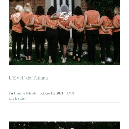
L’EVJF de Tatiana
Par
Cynthia Tolende
|
octobre 1st, 2021
|
EVJF
Lire la suite