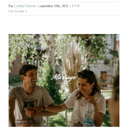
Par
Cynthia Tolende
|
septembre 10th, 2021
|
EVJF
Lire la suite