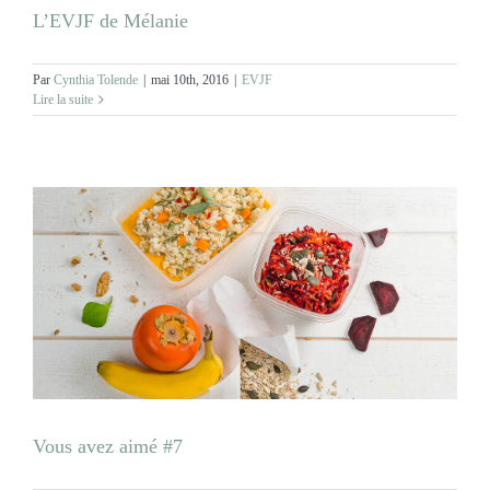
MARIAGES
L’EVJF de Mélanie
NOS ACTIVITES
Par
Cynthia Tolende
|
mai 10th, 2016
|
EVJF
Lire la suite
CONTACT
CGV
Vous avez aimé #7