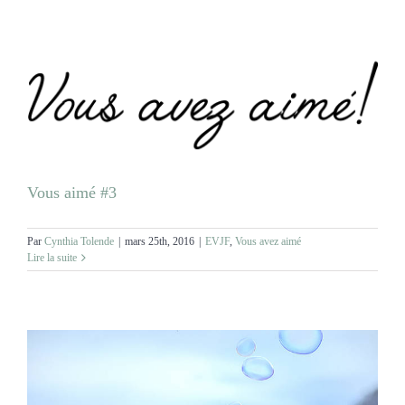
Vous aimé #3
Par
Cynthia Tolende
|
mars 25th, 2016
|
EVJF
,
Vous avez aimé
Lire la suite