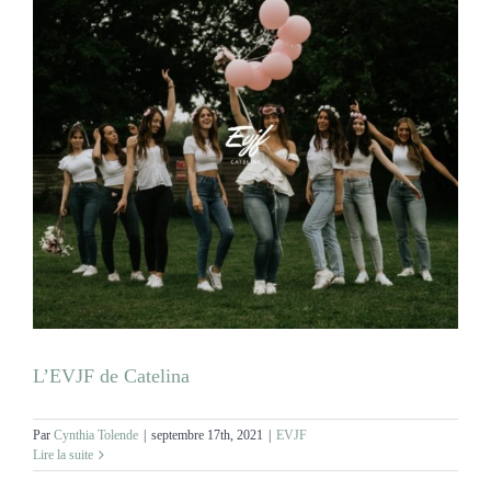
L’EVJF de Catelina
Par
Cynthia Tolende
|
septembre 17th, 2021
|
EVJF
Lire la suite