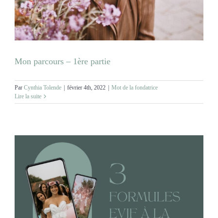
MARIAGES
NOS ACTIVITES
Mon parcours – 1ère partie
CONTACT
Par
Cynthia Tolende
|
février 4th, 2022
|
Mot de la fondatrice
Lire la suite
CGV