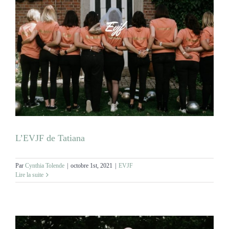
L’EVJF de Tatiana
Par
Cynthia Tolende
|
octobre 1st, 2021
|
EVJF
Lire la suite