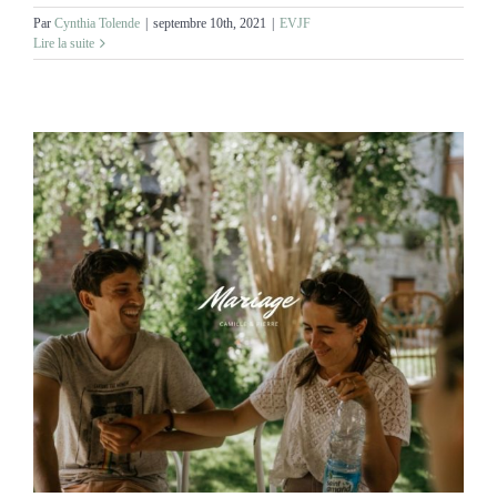
Par
Cynthia Tolende
|
septembre 10th, 2021
|
EVJF
Lire la suite