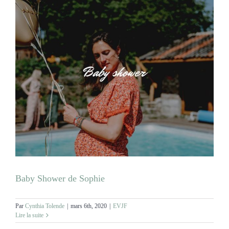
Baby Shower de Sophie
Par
Cynthia Tolende
|
mars 6th, 2020
|
EVJF
Lire la suite