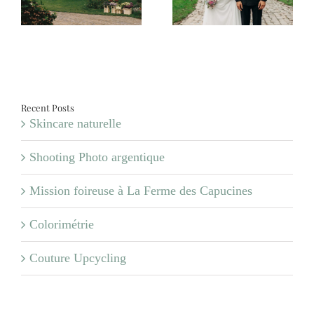
Jonas
Valentin
a
es
Recent Posts
Skincare naturelle
Shooting Photo argentique
Mission foireuse à La Ferme des Capucines
Colorimétrie
Couture Upcycling