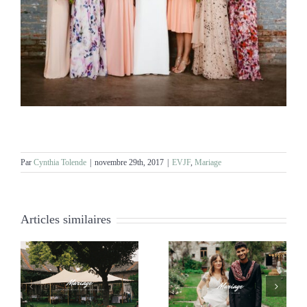
Par
Cynthia Tolende
|
novembre 29th, 2017
|
EVJF
,
Mariage
Articles similaires
:
Mariage – Margaux et
Mariage – Carole et