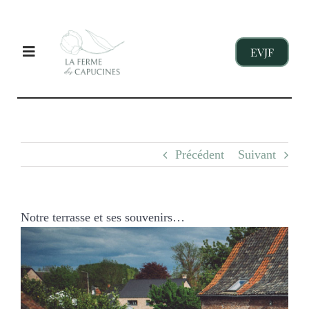
Passer
au
contenu
EVJF
Toggle
Navigation
EVJF
Précédent
Suivant
ENTREPRISES
ENFANTS
Notre terrasse et ses souvenirs…
Voir
l'image
NOS GITES
agrandie