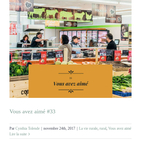
MARIAGES
NOS ACTIVITES
CONTACT
CGV
Vous avez aimé #33
Par
Cynthia Tolende
|
novembre 24th, 2017
|
La vie rurale
,
rural
,
Vous avez aimé
Lire la suite