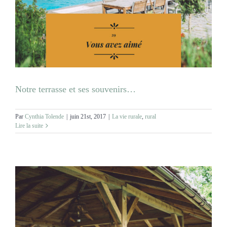
Notre terrasse et ses souvenirs…
Par
Cynthia Tolende
|
juin 21st, 2017
|
La vie rurale
,
rural
Lire la suite