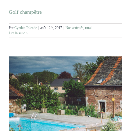
Golf champêtre
Par
Cynthia Tolende
|
août 12th, 2017
|
Nos activités
,
rural
Lire la suite