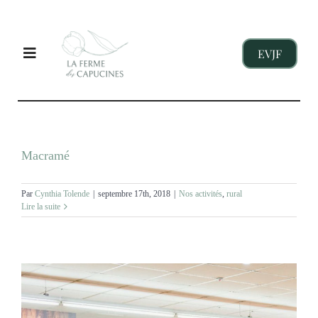
Passer
au
contenu
EVJF
Toggle
Navigation
EVJF
Macramé
ENTREPRISES
Par
Cynthia Tolende
|
septembre 17th, 2018
|
Nos activités
,
rural
Lire la suite
ENFANTS
NOS GITES