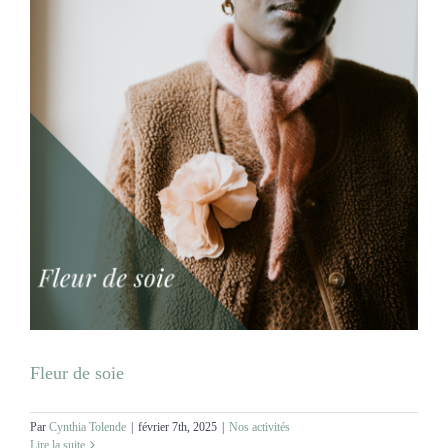
Fleur de soie
Par
Cynthia Tolende
|
février 7th, 2025
|
Nos activités
Lire la suite