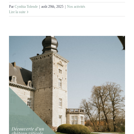
Par
Cynthia Tolende
|
août 29th, 2025
|
Nos activités
Lire la suite