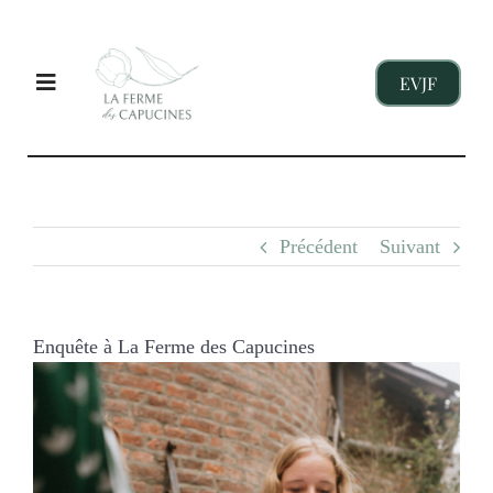
Passer
au
contenu
EVJF
Toggle
Navigation
EVJF
Précédent
Suivant
ENTREPRISES
ENFANTS
Enquête à La Ferme des Capucines
Voir
l'image
NOS GITES
agrandie