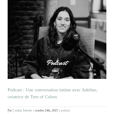
Podcast : Une conversation intime avec Adeline,
créatrice de Tree of Colors
Par
Cynthia Tolende
|
octobre 24th, 2025
|
podcast