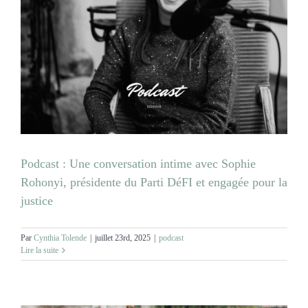
Podcast : Une conversation intime avec Sophie
Rohonyi, présidente du Parti DéFI et engagée pour la
justice
Par
Cynthia Tolende
|
juillet 23rd, 2025
|
podcast
Lire la suite