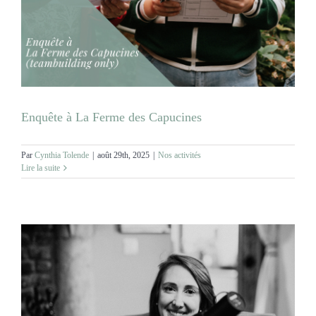
Enquête à La Ferme des Capucines
Par
Cynthia Tolende
|
août 29th, 2025
|
Nos activités
Lire la suite