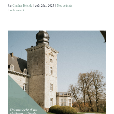
Par
Cynthia Tolende
|
août 29th, 2025
|
Nos activités
Lire la suite