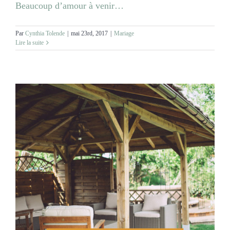
Beaucoup d’amour à venir…
Par
Cynthia Tolende
|
mai 23rd, 2017
|
Mariage
Lire la suite