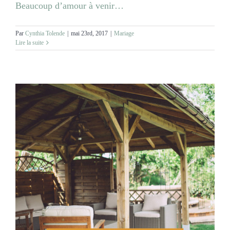
Beaucoup d’amour à venir…
Par
Cynthia Tolende
|
mai 23rd, 2017
|
Mariage
Lire la suite