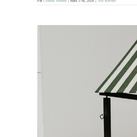
Par
Cynthia Tolende
|
mars 17th, 2026
|
Nos activités