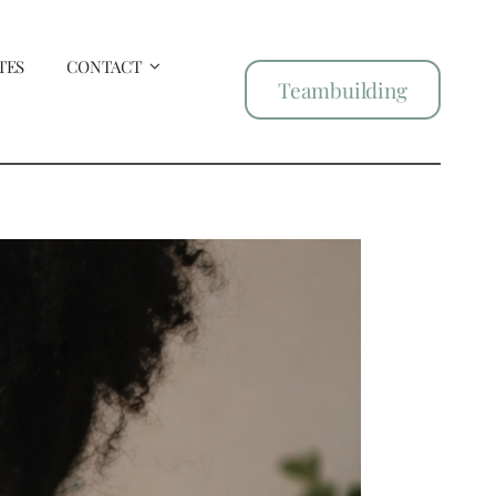
TES
CONTACT
Teambuilding