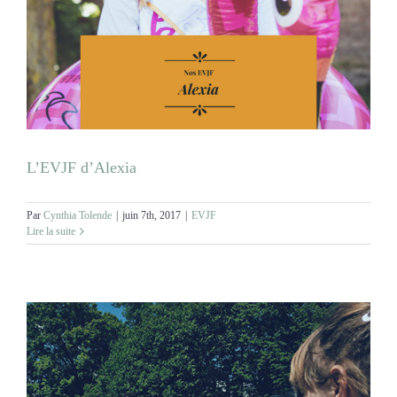
MARIAGES
NOS ACTIVITES
CONTACT
L’EVJF d’Alexia
CGV
Par
Cynthia Tolende
|
juin 7th, 2017
|
EVJF
Lire la suite