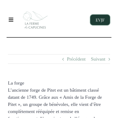
Passer
au
contenu
EVJF
Toggle
Navigation
EVJF
Précédent
Suivant
ENTREPRISES
ENFANTS
La forge
L’ancienne forge de Pitet est un bâtiment classé
datant de 1749. Grâce aux « Amis de la Forge de
NOS GITES
Pitet », un groupe de bénévoles, elle vient d’être
complètement rééquipée et remise en