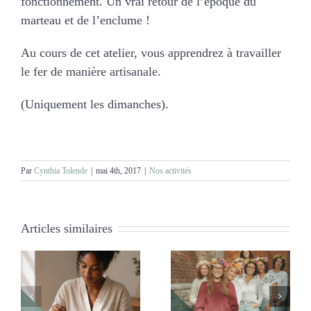
MARIAGES
fonctionnement. Un vrai retour de l’époque du
marteau et de l’enclume !
NOS ACTIVITES
Au cours de cet atelier, vous apprendrez à travailler
le fer de manière artisanale.
CONTACT
(Uniquement les dimanches).
CGV
Par
Cynthia Tolende
|
mai 4th, 2017
|
Nos activités
Articles similaires
Shooting Photo
Mission foireuse à La