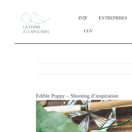
Passer
au
EVJF
ENTREPRISES
contenu
CGV
Edible Poppy – Shooting d’inspiration
Voir
l'image
agrandie