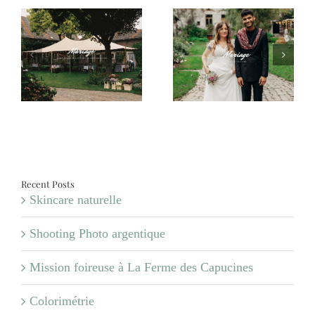
:
Mariage – Margaux et
Mariage – Carole et
Jonas
Valentin
a
es
Recent Posts
Skincare naturelle
Shooting Photo argentique
Mission foireuse à La Ferme des Capucines
Colorimétrie