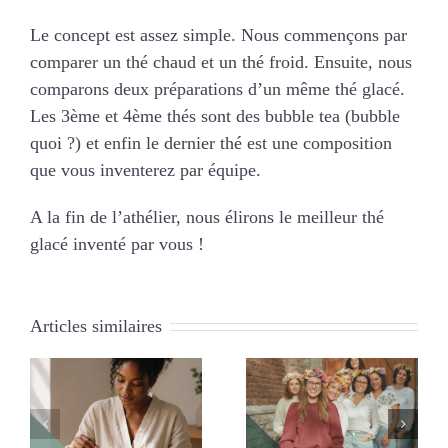
MARIAGES
Le concept est assez simple. Nous commençons par
comparer un thé chaud et un thé froid. Ensuite, nous
NOS ACTIVITES
comparons deux préparations d’un même thé glacé.
Les 3ème et 4ème thés sont des bubble tea (bubble
quoi ?) et enfin le dernier thé est une composition
CONTACT
que vous inventerez par équipe.
A la fin de l’athélier, nous élirons le meilleur thé
CGV
glacé inventé par vous !
Articles similaires
Shooting Photo
Mission foireuse à La