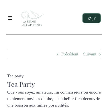
Passer
au
contenu
EVJF
Toggle
Navigation
EVJF
Précédent
Suivant
ENTREPRISES
ENFANTS
Tea party
Tea Party
NOS GITES
Que vous soyez amateurs, fin connaisseurs ou encore
totalement novices du thé, cet athélier fera découvrir
une boisson aux milles possibilités.