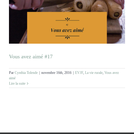
MARIAGES
NOS ACTIVITES
CONTACT
Vous avez aimé #17
CGV
Par
Cynthia Tolende
|
novembre 16th, 2016
|
EVJF
,
La vie rurale
,
Vous avez
aimé
Lire la suite