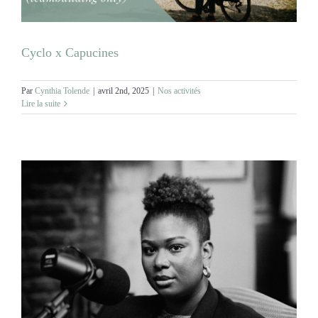
Cyclo x Capucines
Par
Cynthia Tolende
|
avril 2nd, 2025
|
Nos activités
Lire la suite