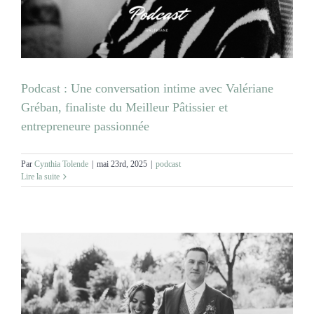
MARIAGES
NOS ACTIVITES
Podcast : Une conversation intime avec Valériane
CONTACT
Gréban, finaliste du Meilleur Pâtissier et
entrepreneure passionnée
CGV
Par
Cynthia Tolende
|
mai 23rd, 2025
|
podcast
Lire la suite