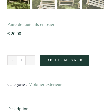
Paire de fauteuils en osier
€
20,00
AJOUTER AU PANIER
quantité
de
Paire
de
Catégorie :
Mobilier extérieur
fauteuils
en
osier
Description