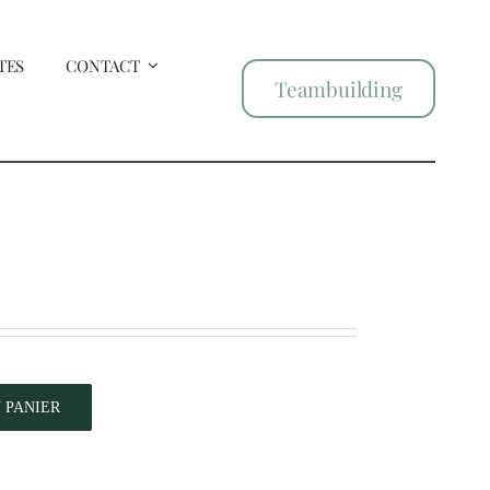
TES
CONTACT
Teambuilding
 PANIER