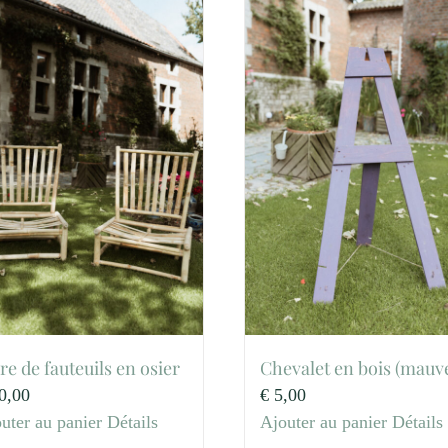
re de fauteuils en osier
Chevalet en bois (mauv
0,00
€
5,00
uter au panier
Détails
Ajouter au panier
Détails