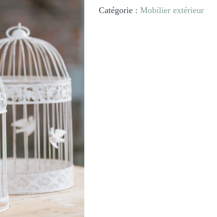
oiseau
Catégorie :
Mobilier extérieur
blanc
lot