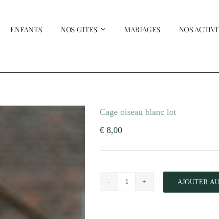
ENFANTS
NOS GITES
MARIAGES
NOS ACTIVI
Cage oiseau blanc lot
€
8,00
AJOUTER AU
quantité
de
Cage