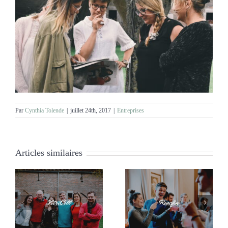
Par
Cynthia Tolende
|
juillet 24th, 2017
|
Entreprises
Articles similaires
Team building –
Team building UCM
Reacfin