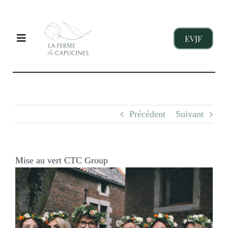
Passer
au
contenu
EVJF
Toggle
Navigation
EVJF
Précédent
Suivant
ENTREPRISES
ENFANTS
Mise au vert CTC Group
Voir
l'image
NOS GITES
agrandie