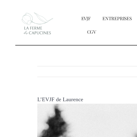
Passer
au
EVJF
ENTREPRISES
contenu
CGV
L’EVJF de Laurence
Voir
l'image
agrandie