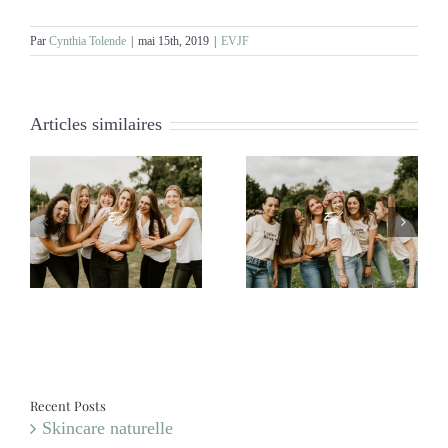
Par
Cynthia Tolende
|
mai 15th, 2019
|
EVJF
Articles similaires
e
EVJF Audrey
EVJF Amélie
Recent Posts
Skincare naturelle