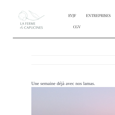
Passer
au
EVJF
ENTREPRISES
contenu
CGV
Une semaine déjà avec nos lamas.
Voir
l'image
agrandie