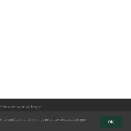
Stage août
Stage enfants
z
2017 –
aout 2017 –
8
semaine 2
semaine 1
//lafermedescapucines.be/cgv/
e de confidentialité. Si vous ne consentez pas à ou que
OK