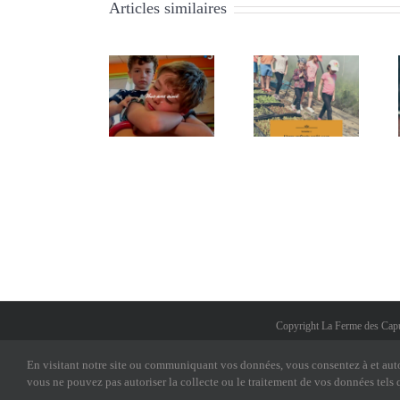
Articles similaires
Stage août
Stage enfants
Vous avez
2017 –
aout 2017 –
aimé #38
semaine 2
semaine 1
Copyright La Ferme des Capuc
En visitant notre site ou communiquant vos données, vous consentez à et autori
vous ne pouvez pas autoriser la collecte ou le traitement de vos données tels qu