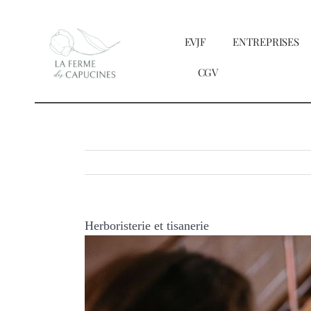
Passer
au
EVJF
ENTREPRISES
contenu
CGV
Herboristerie et tisanerie
Voir
l'image
agrandie