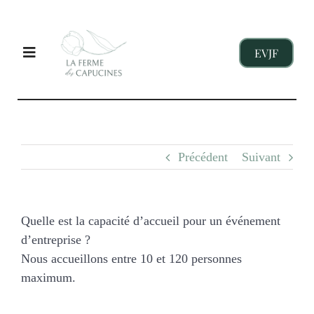
Passer
au
contenu
EVJF
Toggle
Navigation
EVJF
Précédent
Suivant
ENTREPRISES
ENFANTS
Quelle est la capacité d’accueil pour un événement
d’entreprise ?
Nous accueillons entre 10 et 120 personnes
NOS GITES
maximum.