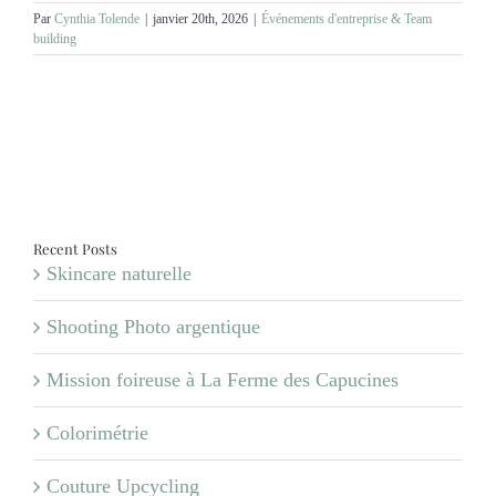
MARIAGES
Par
Cynthia Tolende
|
janvier 20th, 2026
|
Événements d'entreprise & Team
building
NOS ACTIVITES
CONTACT
CGV
Recent Posts
Skincare naturelle
Shooting Photo argentique
Mission foireuse à La Ferme des Capucines
Colorimétrie
Couture Upcycling