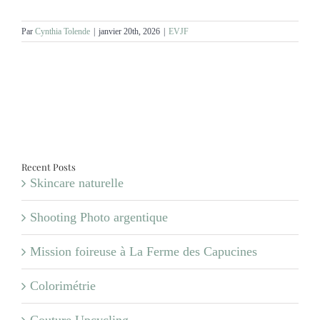
MARIAGES
Par
Cynthia Tolende
|
janvier 20th, 2026
|
EVJF
NOS ACTIVITES
CONTACT
CGV
Recent Posts
Skincare naturelle
Shooting Photo argentique
Mission foireuse à La Ferme des Capucines
Colorimétrie
Couture Upcycling