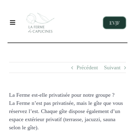
Passer
au
contenu
EVJF
Toggle
Navigation
EVJF
Précédent
Suivant
ENTREPRISES
ENFANTS
La Ferme est-elle privatisée pour notre groupe ?
La Ferme n’est pas privatisée, mais le gîte que vous
réservez l’est. Chaque gîte dispose également d’un
NOS GITES
espace extérieur privatif (terrasse, jacuzzi, sauna
selon le gîte).