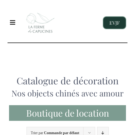
Passer
au
contenu
EVJF
Toggle
Navigation
EVJF
ENTREPRISES
Catalogue de décoration
Nos objects chinés avec amour
ENFANTS
Boutique de location
NOS GITES
Trier par
Commande par défaut